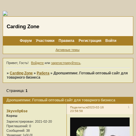
Carding Zone
Форум
Участники
Правила
Регистрация
Войти
Активные темы
Привет, Гость!
Войдите
или
зарегистрируйтесь
.
»
Carding Zone
»
Работа
»
Дропшиппинг. Готовый оптовый сайт для
товарного бизнеса
Страница:
1
Дропшиппинг. Готовый оптовый сайт для товарного бизнеса
1
Поделиться
2023-02-16
3kyvx0p6se
23:58:58
Кореш
Зарегистрирован
: 2021-02-20
Приглашений:
0
Сообщений:
38
Уважение:
[+0/-0]