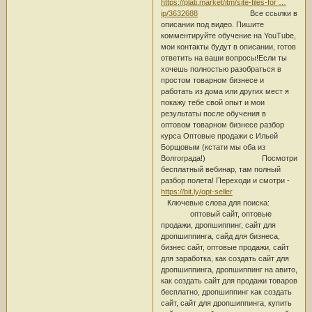
https://plati.market/itm/site-files-for …
ip/3632688
Все ссылки в
описании под видео. Пишите
комментируйте обучение на YouTube,
мои контакты будут в описании, готов
ответить на ваши вопросы!Если ты
хочешь полностью разобраться в
простом товарном бизнесе и
работать из дома или других мест я
покажу тебе свой опыт и мои
результаты после обучения в
оптовом товарном бизнесе разбор
курса Оптовые продажи с Ильей
Борщовым (кстати мы оба из
Волгограда!) Посмотри
бесплатный вебинар, там полный
разбор полета! Переходи и смотри -
https://bit.ly/opt-seller
Ключевые слова для поиска:
оптовый сайт, оптовые
продажи, дропшиппинг, сайт для
дропшиппинга, сайд для бизнеса,
бизнес сайт, оптовые продажи, сайт
для заработка, как создать сайт для
дропшиппинга, дропшиппинг на авито,
как создать сайт для продажи товаров
бесплатно, дропшиппинг как создать
сайт, сайт для дропшиппинга, купить