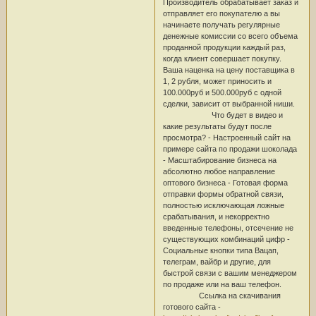
Производитель обрабатывает заказ и
отправляет его покупателю а вы
начинаете получать регулярные
денежные комиссии со всего объема
проданной продукции каждый раз,
когда клиент совершает покупку.
Ваша наценка на цену поставщика в
1, 2 рубля, может приносить и
100.000руб и 500.000руб с одной
сделки, зависит от выбранной ниши.
Что будет в видео и
какие результаты будут после
просмотра? - Настроенный сайт на
примере сайта по продажи шоколада
- Масштабирование бизнеса на
абсолютно любое направление
оптового бизнеса - Готовая форма
отправки формы обратной связи,
полностью исключающая ложные
срабатывания, и некорректно
введенные телефоны, отсечение не
существующих комбинаций цифр -
Социальные кнопки типа Вацап,
телеграм, вайбр и другие, для
быстрой связи с вашим менеджером
по продаже или на ваш телефон.
Ссылка на скачивания
готового сайта -