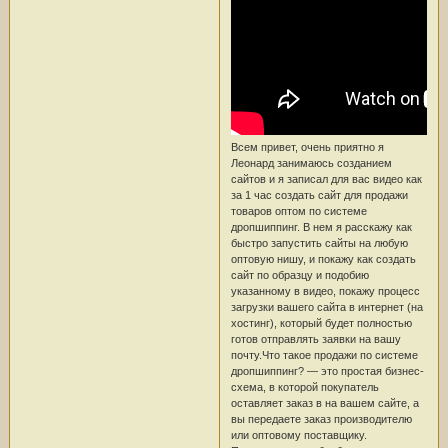
Всем привет, очень приятно я
Леонард занимаюсь созданием
сайтов и я записал для вас видео как
за 1 час создать сайт для продажи
товаров оптом по системе
дропшиппинг. В нем я расскажу как
быстро запустить сайты на любую
оптовую нишу, и покажу как создать
сайт по образцу и подобию
указанному в видео, покажу процесс
загрузки вашего сайта в интернет (на
хостинг), который будет полностью
готов отправлять заявки на вашу
почту.Что такое продажи по системе
дропшиппинг? — это простая бизнес-
схема, в которой покупатель
оставляет заказ в на вашем сайте, а
вы передаете заказ производителю
или оптовому поставщику.