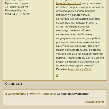
https://r134a.msk.ru/
{могут отвечать
Провел на форуме:
14 часов 35 минут
на любые вопросы, которые касаются
Последний визит:
автомобильных кондиционеров,
2024-04-21 15:38:12
используя в работе только
качественные запчасти и расходно-
смазочные материалы.|ответить
смогут на любые вопросы,
непосредственным образом
касающиеся автомобильных
кондиционеров, используя в работе
расходно-смазочные материалы и
качественные запчасти.} {На сайте
можно посмотреть видео, в которых
указано, как именно осуществляется
ремонт.|Посмотреть на сайте можно и
видео, в которых указывается, как
именно производится ремонт.}
Перейти
https://utka.su/3mltk
0
Страница:
1
»
Carding Zone
»
Купля / Продажа
»
Сервис обслуживания
создать форум