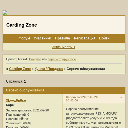
Carding Zone
Форум
Участники
Правила
Регистрация
Войти
Активные темы
Привет, Гость!
Войдите
или
зарегистрируйтесь
.
»
Carding Zone
»
Купля / Продажа
»
Сервис обслуживания
Страница:
1
Сервис обслуживания
1
Поделиться
2022-02-20
3kyvx0p6se
06:43:00
Кореш
Сервис обслуживания:
Зарегистрирован
: 2021-02-20
автокондиционеров Р134А.МСК.РУ
Приглашений:
0
{предоставляет услуги с 2009 года.|
Сообщений:
38
собственные услуги предоставляет с
Уважение:
[+0/-0]
2009 года.} {Специалисты|Мастера}
Позитив:
[+0/-0]