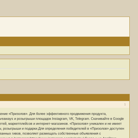
1
ние «Призолов». Для более эффективного продвижения продукта,
veaways и розыгрыши площадок Instagram, VK, Telegram. Скачивайте в Google
сетей, маркетплейсов и интернет-магазинов. «Призолов» уникален и не имеет
ы, розыгрыши и подарки.Для определения победителей в «Призолов» доступен
ванных гивов, позволяет размещать собственные объявления с