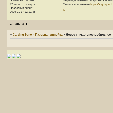
индивидуальными критериями.Качай «
Провел на форуме:
12 часов 51 минуту
Скачать приложение
https://is.gd/qLnU
Последний визит:
0
2025-01-17 22:21:38
Страница:
1
»
Carding Zone
»
Пазорная линейка
»
Новое уникальное мобильное 