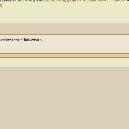
Призолов» бесплатно для Android.
https://play.google.com/store/apps/deta … m.prizolov
Ак
uy
приложение «Призолов».