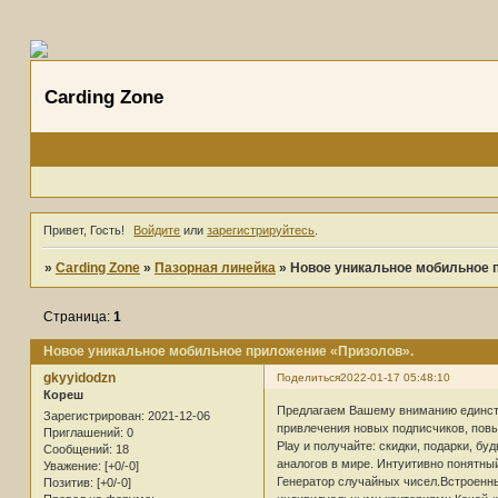
Carding Zone
Привет, Гость!
Войдите
или
зарегистрируйтесь
.
»
Carding Zone
»
Пазорная линейка
»
Новое уникальное мобильное 
Страница:
1
Новое уникальное мобильное приложение «Призолов».
gkyyidodzn
Поделиться
2022-01-17 05:48:10
Кореш
Предлагаем Вашему вниманию единств
Зарегистрирован
: 2021-12-06
привлечения новых подписчиков, повы
Приглашений:
0
Play и получайте: скидки, подарки, б
Сообщений:
18
аналогов в мире. Интуитивно понятны
Уважение:
[+0/-0]
Генератор случайных чисел.Встроенн
Позитив:
[+0/-0]