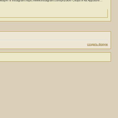
каунт в Instagram:https://www.instagram.com/prizolov/ Скоро и на AppStore…
создать форум