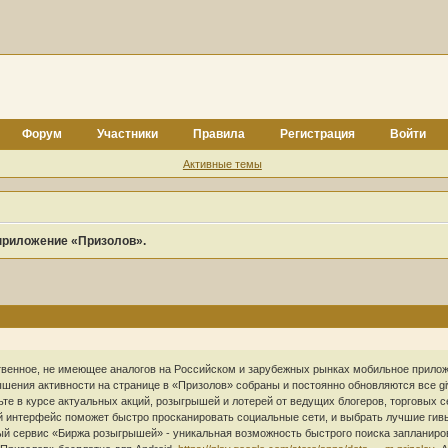
Форум
Участники
Правила
Регистрация
Войти
Активные темы
приложение «Призолов».
енное, не имеющее аналогов на Российском и зарубежных рынках мобильное приложе
шения активности на странице в «Призолов» собраны и постоянно обновляются все gi
удьте в курсе актуальных акций, розыгрышей и лотерей от ведущих блогеров, торговых 
й интерфейс поможет быстро просканировать социальные сети, и выбрать лучшие гив
ый сервис «Биржа розыгрышей» - уникальная возможность быстрого поиска запланиро