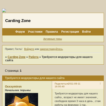
Carding Zone
Форум
Участники
Правила
Регистрация
Войти
Активные темы
Привет, Гость!
Войдите
или
зарегистрируйтесь
.
»
Carding Zone
»
Работа
»
Требуются модераторы для нашего
сайта
Страница:
1
Требуются модераторы для нашего сайта
1
Поделиться
2011-09-11
Oxxxymiron
16:00:40
Начальник тюрьмы
Требуются модераторы для нашего
сайта , возраст не имеет значения ,
свободное время 3 часа в день , стаж
работы на форумах 1 год .