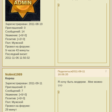
0
Зарегистрирован
: 2011-08-19
Приглашений:
0
Сообщений:
14
Уважение:
[+0/-0]
Позитив:
[+2/-0]
Пол:
Мужской
Провел на форуме:
9 часов 43 минуты
Последний визит:
2011-11-06 11:50:32
2
Поделиться
2011-09-11
Nolimit1989
16:06:35
Кореш
Я хочу быть модером . Мне можно
Зарегистрирован
: 2011-09-11
???
Приглашений:
0
Сообщений:
7
0
Уважение:
[+0/-0]
Позитив:
[+0/-0]
Пол:
Мужской
Провел на форуме:
29 минут