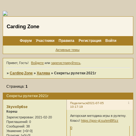
Carding Zone
Форум
Участники
Правила
Регистрация
Войти
Активные темы
Привет, Гость!
Войдите
или
зарегистрируйтесь
.
»
Carding Zone
»
Халява
»
Секреты рулетки 2021г
Страница:
1
Секреты рулетки 2021г
1
Поделиться
2021-07-05
3kyvx0p6se
10:17:19
Кореш
Авторская методика игры в рулетку.
Зарегистрирован
: 2021-02-20
Класс!
https://goo-gl.su/emBRzz
Приглашений:
0
Сообщений:
38
0
Уважение:
[+0/-0]
Позитив:
[+0/-0]