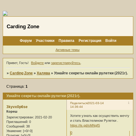
Carding Zone
Форум
Участники
Правила
Регистрация
Войти
Активные темы
Привет, Гость!
Войдите
или
зарегистрируйтесь
.
»
Carding Zone
»
Халява
»
Узнайте секреты онлайн рулетки (2021г).
Страница:
1
Узнайте секреты онлайн рулетки (2021г).
1
Поделиться
2021-03-14
3kyvx0p6se
14:36:44
Кореш
Хотите узнать как осуществить мечту
Зарегистрирован
: 2021-02-20
и стать Властелином Рулетки .
Приглашений:
0
https://is.gd/sMNgfS
Сообщений:
38
Уважение:
[+0/-0]
0
Позитив:
[+0/-0]