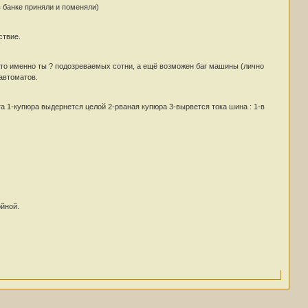
в банке приняли и поменяли)
ствие.
то это именно ты ? подозреваемых сотни, а ещё возможен баг машины (лично
 автоматов.
нта 1-купюра выдернется целой 2-рваная купюра 3-вырвется тока шина : 1-в
йной.