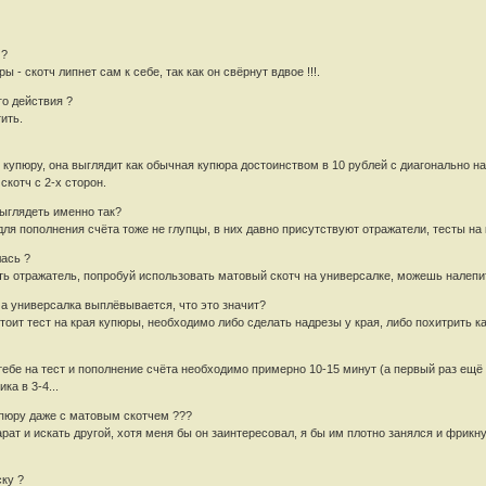
 ?
ы - скотч липнет сам к себе, так как он свёрнут вдвое !!!.
го действия ?
тить.
 купюру, она выглядит как обычная купюра достоинством в 10 рублей с диагонально н
скотч с 2-х сторон.
выглядеть именно так?
для пополнения счёта тоже не глупцы, в них давно присутствуют отражатели, тесты на
лась ?
есть отражатель, попробуй использовать матовый скотч на универсалке, можешь налеп
 а универсалка выплёвывается, что это значит?
стоит тест на края купюры, необходимо либо сделать надрезы у края, либо похитрить как
к тебе на тест и пополнение счёта необходимо примерно 10-15 минут (а первый раз ещ
ка в 3-4...
упюру даже с матовым скотчем ???
арат и искать другой, хотя меня бы он заинтересовал, я бы им плотно занялся и фрикну
ску ?