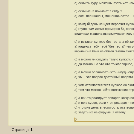
а) если ты гуру, можешь юзать хоть пы
q) если меня поймают я сяду ?
а) есть все шансы, мошенничество... к
q) каждый день же идёт пересчёт купюр
а) глупо, там лежит примерно 5к, поло
видел как машина выплюнула купюру по
q) я вставил купюру без теста, а её за
а) надеюсь тебя твоё "без теста" чему
карман 2-в банк на обмен 3-мвахахах
q) а можно ли создать такую купюру, 
а) да можно, но это что-то ювелирное,
q) а можно оплачивать что-нибудь ещ
а) хм... это вопрос достойный напряга 
q) чем отличается тест-купюра со скот
а) тем что можно найти положение от
q) а на что реагирует аппарат, когда п
а) я не в курсе, если кто прошарит - п
q) что мне делать, если остались воп
а) задать их на форуме. я отвечу.
0
Страница:
1