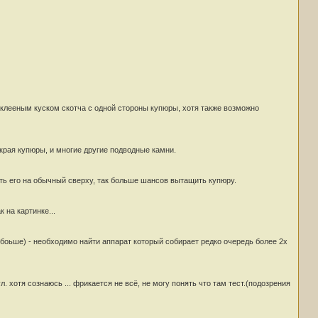
аклееным куском скотча с одной стороны купюры, хотя также возможно
 края купюры, и многие другие подводные камни.
ить его на обычный сверху, так больше шансов вытащить купюру.
 на картинке...
ё боьше) - необходимо найти аппарат который собирает редко очередь более 2х
л. хотя сознаюсь ... фрикается не всё, не могу понять что там тест.(подозрения