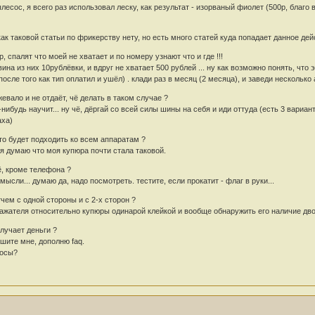
лесос, я всего раз использовал леску, как результат - изорваный фиолет (500р, благо 
ак таковой статьи по фрикерству нету, но есть много статей куда попадает данное дей
, спалят что моей не хватает и по номеру узнают что и где !!!
вина из них 10рублёвки, и вдруг не хватает 500 рублей ... ну как возможно понять, ч
сле того как тип оплатил и ушёл) . клади раз в месяц (2 месяца), и заведи несколько
жевало и не отдаёт, чё делать в таком случае ?
-нибудь научит... ну чё, дёргай со всей силы шины на себя и иди оттуда (есть 3 вариа
аха)
что будет подходить ко всем аппаратам ?
 я думаю что моя купюра почти стала таковой.
ё, кроме телефона ?
мысли... думаю да, надо посмотреть. тестите, если прокатит - флаг в руки...
чем с одной стороны и с 2-х сторон ?
ражателя относительно купюры одинарой клейкой и вообще обнаружить его наличие дво
олучает деньги ?
ишите мне, дополню faq.
росы?