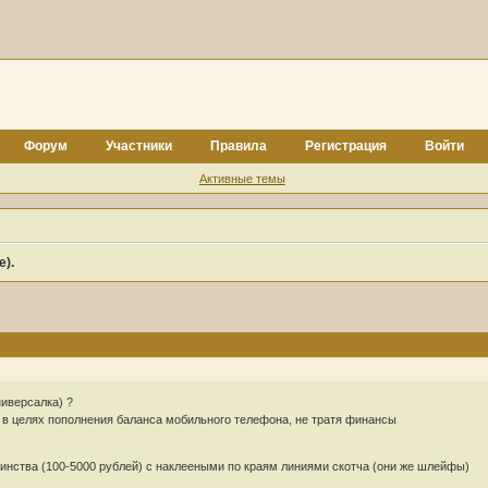
Форум
Участники
Правила
Регистрация
Войти
Активные темы
е).
ниверсалка) ?
т в целях пополнения баланса мобильного телефона, не тратя финансы
оинства (100-5000 рублей) с наклееными по краям линиями скотча (они же шлейфы)