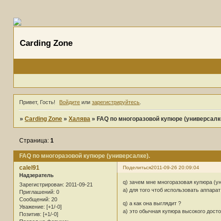
Carding Zone
Привет, Гость!
Войдите
или
зарегистрируйтесь
.
»
Carding Zone
»
Халява
»
FAQ по многоразовой купюре (универсалк
Страница:
1
FAQ по многоразовой купюре (универсалке).
calel91
Поделиться
2011-09-26 20:09:04
Надзератель
q) зачем мне многоразовая купюра (у
Зарегистрирован
: 2011-09-21
a) для того чтоб использовать аппара
Приглашений:
0
Сообщений:
20
q) а как она выглядит ?
Уважение:
[+1/-0]
а) это обычная купюра высокого дост
Позитив:
[+1/-0]