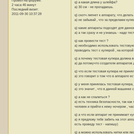
Провел на форуме:
q) а какая длина у шлейфа?
2 часа 46 минут
а) 30 см - не прогадаешь.
Последний визит:
2011-09-30 10:37:28
q) скотч липнет к аппарату, что делать
а) не забывай , что за пределами купюр
q) какие аппараты подходят для данно
а) а так сразу и не узнаешь - надо тес
q) как провести тест ?
а) необходимо использовать тестовую
проводить тест с купюрой , на которой 
q) а почему тестовая купюра должна 
а) да потомучто создатели аппаратов 
q) что если тестовая купюра не приня
а) это говорит о том что в аппарате 
q) у меня принялась тестовая купюра,
а) это значит , что в данной машинке 
q) а как не спалиться ?
а) есть техника безопасности, так ка
человек и прийти к нему ночером , часи
q) а что если аппарат не принимает к
а) я предложу тебе забить на этот апп
есть проведу тест - напишу)
q) а можно использовать нитки или ле