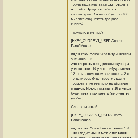
то хер наша жертва сможет открыть
что либо. Придётся работать с
клавиатурой. Вот попробуйте за 100
миллисекунд нажать два раза
кнопкой!
Тормоз или метиор?
[HKEY_CURRENT_USER\Control
Panel\Mouse]
ищем ключ MouseSensitivity и меняем
значение 2-16.
Это скорость передвижения курсора
у меня стоит 10 у кого-нибудь, может
12, но мы поменяем значение на 2 и
тогда курсор будет просто ужасно
тормозить, не реагируя на дёргание
мышкой. Можно поставить 16 и мышь
будет летать как ракета (не очень то
удобно).
След за мышкой
[HKEY_CURRENT_USER\Control
Panel\Mouse]
ищем ключ MouseTrails и ставим 1-6
Это след от мыши можно поставить
значение 6 и тогда когда курсор будет