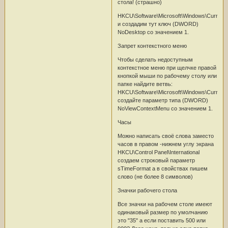
стола! (страшно)
HKCU\Software\Microsoft\Windows\CurrentVe
и создадим тут ключ (DWORD)
NoDesktop со значением 1.
Запрет контекстного меню
Чтобы сделать недоступным
контекстное меню при щелчке правой
кнопкой мыши по рабочему столу или
папке найдите ветвь:
HKCU\Software\Microsoft\Windows\CurrentVe
создайте параметр типа (DWORD)
NoViewContextMenu со значением 1.
Часы
Можно написать своё слова заместо
часов в правом -нижнем углу экрана
HKCU\Control Panel\International
создаем строковый параметр
sTimeFormat а в свойствах пишем
слово (не более 8 символов)
Значки рабочего стола
Все значки на рабочем столе имеют
одинаковый размер по умолчанию
это "35" а если поставить 500 или