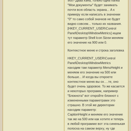
900? Дааа хана, только одна папка
"Мои документы" будет занимать
почти всю область экрана... А к
примеру если написать в значении
"0" то само собой значков не будет
видно совсем... только их названия.
[HKEY_CURRENT_USER\Control
Panel\Desktop\WindowMetrics] ищем
тут параметр Shell Icon Sizeи меняем
его значение на 900 или 0.
Контекстное меню и строка заголовка
HKEY_CURRENT_USER\Control
Panel\Desktop\WindowMetrics
находим там параметр MenuHeight и
меняем его значение на 500 или
больше... И когда вы откроете
контекстное меню вы ох….те, оно
будет очень здоровое. То же касается
и некоторых программ, например
"Блокнота" вот откройте блокнот с
измененными параметрами это
страшно. В этой же директории
находим параметр:
CaptionHeight и меняем его значение
так же на 500 или как хотите и теперь
в любой программе вот эта синенькая
полоска на самом верху, ну где