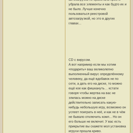
убрала все элементы и как будто их и
не было. Лучше конечно
пользоваться реестровой
автозагрузкой, но это в других
главах...
CD с вирусом.
А вот например если мы хотим
«подарить» ваш великолепно
выполненный вирус определённому
человеку, да ещё вдобавок не по
сети, а дать его на диске, то можно
ещё кое как фишкануть… кстати
говоря чтобы жертва на вас не
злилась можно на диске
действительно записать какую-
нибудь небольшую игру, возможно он
успеет поиграть в неё, и как не в чём
не бывало отключить комп... Но он
его больше не включит. У вас есть
прикрытие вы скажете мол установка
игрухи прошла криво.