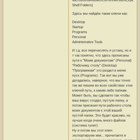
Shell Folders]
Здесь мы найдём такие ключи как:
Desktop
Startup
Programs
Personal
Administrative Tools
И.т.д. все перечислять я устану, но и
т так понятно, что здесь прописаны
пути к "Моим документам" (Personal)
"Рабочему столу" (Desktop)
"Программам" это раздел в меню
пуск (Programs). Так вот вы уже
догадались, наверное, что мы точно
так же пишем во всех свойствах этих
ключей путь, к каким либо папкам.
Может быть, вы сделаете так чтобы
ваш вирус создал, пустую папку, а
потом присвоил пути рабочего стола
моих документов к этой вашей
пустой папки. Это будет красиво, но
лучше когда очень много файлов
(система тупит)
Ну и потом мы этот ключ
экспортируем иии... прочитаете в