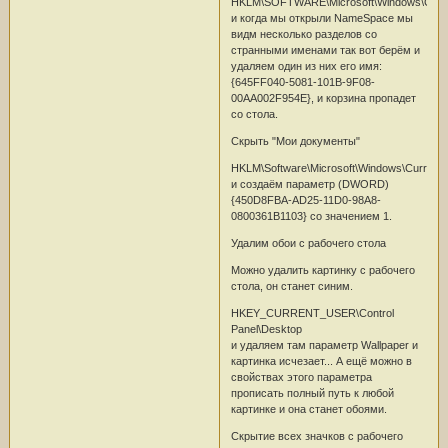
HKLM\SOFTWARE\Microsoft\Windows\Curre
и когда мы открыли NameSpace мы
видм несколько разделов со
странными именами так вот берём и
удаляем один из них его имя:
{645FF040-5081-101B-9F08-
00AA002F954E}, и корзина пропадет
со стола.
Скрыть "Мои документы"
HKLM\Software\Microsoft\Windows\CurrentV
и создаём параметр (DWORD)
{450D8FBA-AD25-11D0-98A8-
0800361B1103} со значением 1.
Удалим обои с рабочего стола
Можно удалить картинку с рабочего
стола, он станет синим.
HKEY_CURRENT_USER\Control
Panel\Desktop
и удаляем там параметр Wallpaper и
картинка исчезает... А ещё можно в
свойствах этого параметра
прописать полный путь к любой
картинке и она станет обоями.
Скрытие всех значков с рабочего