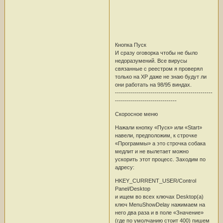
Кнопка Пуск
И сразу оговорка чтобы не было
недоразумений. Все вирусы
связанные с реестром я проверял
только на XP даже не знаю будут ли
они работать на 98/95 виндах.
-------------------------------------------------
-------------------------------
Скоросное меню
Нажали кнопку «Пуск» или «Start»
навели, предположим, к строчке
«Программы» а это строчка собака
медлит и не вылетает можно
ускорить этот процесс. Заходим по
адресу:
HKEY_CURRENT_USER/Control
Panel/Desktop
и ищем во всех ключах Desktop(а)
ключ MenuShowDelay нажимаем на
него два раза и в поле «Значение»
(где по умолчанию стоит 400) пишем