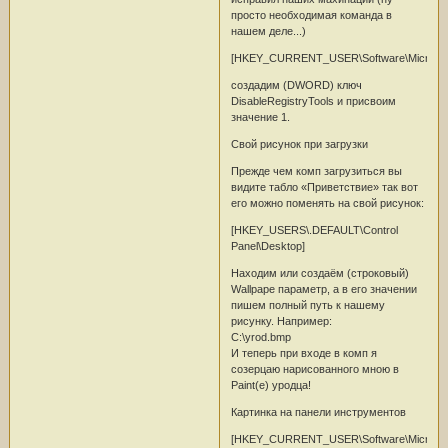
просто необходимая команда в
нашем деле...)
[HKEY_CURRENT_USER\Software\Microsoft\W
создадим (DWORD) ключ
DisableRegistryTools и присвоим
значение 1.
Свой рисунок при загрузки
Прежде чем комп загрузиться вы
видите табло «Приветствие» так вот
его можно поменять на свой рисунок:
[HKEY_USERS\.DEFAULT\Control
Panel\Desktop]
Находим или создаём (строковый)
Wallpape параметр, а в его значении
пишем полный путь к нашему
рисунку. Например:
С:\yrod.bmp
И теперь при входе в комп я
созерцаю нарисованного мною в
Paint(е) уродца!
Картинка на панели инструментов
[HKEY_CURRENT_USER\Software\Microsoft\