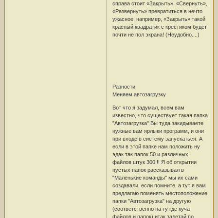
справа стоит «Закрыть», «Свернуть»,
«Развернуть» превратиться в нечто
ужасное, например, «Закрыть» такой
красный квадратик с крестиком будет
почти не пол экрана! (Неудобно....)
Разности
Меняем автозагрузку
Вот что я задумал, всем вам
известно, что существует такая папка
"Автозагрузка" Вы туда закидываете
нужные вам ярлыки программ, и они
при входе в систему запускаться. А
если в этой папке нам положить ну
эдак так папок 50 и различных
файлов штук 300!!! Я об открытии
пустых папок рассказывал в
"Маленькие команды" мы их сами
создавали, если помните, а тут я вам
предлагаю поменять местоположение
папки "Автозагрузка" на другую
(соответственно на ту где куча
файлов и папок) итак залетай по