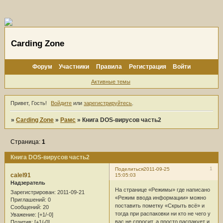
Carding Zone
Форум
Участники
Правила
Регистрация
Войти
Активные темы
Привет, Гость!
Войдите
или
зарегистрируйтесь
.
»
Carding Zone
»
Рамс
»
Книга DOS-вирусов часть2
Страница:
1
Книга DOS-вирусов часть2
1
Поделиться
2011-09-25
calel91
15:05:03
Надзератель
На странице «Режимы» где написано
Зарегистрирован
: 2011-09-21
«Режим ввода информации» можно
Приглашений:
0
поставить пометку «Скрыть всё» и
Сообщений:
20
тогда при распаковки ни кто не чего у
Уважение:
[+1/-0]
вас не спросит, а просто распакует и
Позитив:
[+1/-0]