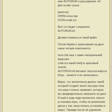
имя AUTORUN и расширение .inf
Для особо тупых:
[autorun]
OPEN=virus.bat
ICON=znak.ico
Всё это будет сохранено
AUTORUN.inf
Должен появиться такой файл:
Потом берём и записываем на диск
наши четыре компонента:
virus.bat наш с вами «мощненький
вирусик»
znak.ico какой нибуть красивый
значёк
AUTORUN.inf автомат запуска вируса
Игра... можете и не записывать.
Вирус, тут желательно делать такой
который создаёт много мусора типа
это игра столько занимает, которую
вы предварительно запишите на диск.
И ещё в коде надо прописать запуск
установки игры, чтобы пи включении
диска у нас запустилась установка и
вирус. Правда после её удаления