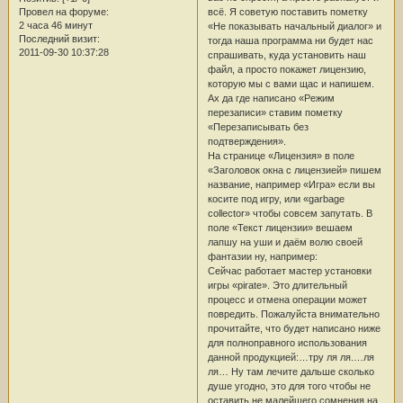
всё. Я советую поставить пометку
Провел на форуме:
2 часа 46 минут
«Не показывать начальный диалог» и
Последний визит:
тогда наша программа ни будет нас
2011-09-30 10:37:28
спрашивать, куда установить наш
файл, а просто покажет лицензию,
которую мы с вами щас и напишем.
Ах да где написано «Режим
перезаписи» ставим пометку
«Перезаписывать без
подтверждения».
На странице «Лицензия» в поле
«Заголовок окна с лицензией» пишем
название, например «Игра» если вы
косите под игру, или «garbage
collector» чтобы совсем запутать. В
поле «Текст лицензии» вешаем
лапшу на уши и даём волю своей
фантазии ну, например:
Сейчас работает мастер установки
игры «pirate». Это длительный
процесс и отмена операции может
повредить. Пожалуйста внимательно
прочитайте, что будет написано ниже
для полноправного использования
данной продукцией:…тру ля ля.…ля
ля… Ну там лечите дальше сколько
душе угодно, это для того чтобы не
оставить не малейшего сомнения на