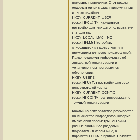
помощью проводника. Этот раздел
содержит связи между приложениями
и типами файлов
HKEY_CURRENT_USER
(сокр. HKCU) Тут находяться
настройки для текущего пользователя
(т.е. для нас)
HKEY_LOCAL_MACHINE
(сокр. HKLM) Настройки,
относящиеся к вашему компу и
пременимы для всех пользователей.
Раздел содержит информацию об
аппаратной конфигурации и
установленном программном
обеспечении.
HKEY_USERS
(сокр. HKU) Тут настройки для всех
пользователей компа.
HKEY_CURRENT_CONFIG
(сокр. HKCC) Тут вся информация о
текущей конфигурации
Каждый из этих разделов разбивается
на множество подразделов, которые
имеют свои параметры. Мы виим
разные значки Все разделы и
подразделы в левом окне, а
параметры к ним в правом. Нажмите