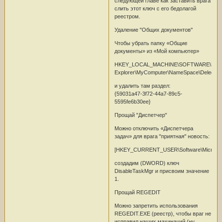
следующей главе как заставить врага
слить этот ключ с его бедолагой
реестром.
Удаление "Общих документов"
Чтобы убрать папку «Общие
документы» из «Мой компьютер»
HKEY_LOCAL_MACHINE\SOFTWARE\Microsof
Explorer\MyComputer\NameSpace\Delegate
и удалить там раздел:
{59031a47-3f72-44a7-89c5-
5595fe6b30ee}
Прощай "Диспетчер"
Можно отключить «Диспетчера
задач» для врага "приятная" новость:
[HKEY_CURRENT_USER\Software\Microsoft\W
создадим (DWORD) ключ
DisableTaskMgr и присвоим значение
1.
Прощай REGEDIT
Можно запретить использования
REGEDIT.EXE (реестр), чтобы враг не
исправил наших махинаций (ну