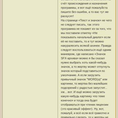
счёт происхождения и назначения
программы, и вот ещё пожалуйста
пишите без ошибок, а то вас тут же
раскусят!
На странице «Текст и значок» не чего
не следует писать, так этого
программа не покажет из-за того, что
мы поставили отметку «Не
показывать начальный диалог» если
её не поставить, то и тут можно
накуралесить всякой ахинеи. Правда
следует воспользоваться ещё одним
маневром, где написано «Значок
SFX-архива» можно я бы сказал
нужно выбрать хоть какой-нибудь
значок, а то жертву может отпугнуть
значок который подставиться по
умолчанию. А если загрузить
привычный значок "WORD(а)" или
картинки, то жертва без малейших
подозрений с радостью запустит...
хм... вот. И ещё можно загрузить
какую-нибудь картинку «по теме
конечно» и тогда она будет
отображаться при чтении лицензии
(это красивый эффект). Ну, вот,
пожалуй, и всё если всё грамотно и
правильно сделать, то у жертвы не