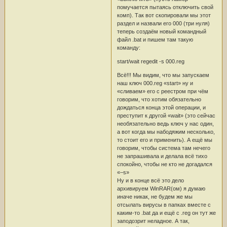
помучается пытаясь отключить свой
комп). Так вот скопировали мы этот
раздел и назвали его 000 (три нуля)
теперь создаём новый командный
файл .bat и пишем там такую
команду:
start/wait regedit -s 000.reg
Всё!!! Мы видим, что мы запускаем
наш ключ 000.reg «start» ну и
«сливаем» его с реестром при чём
говорим, что хотим обязательно
дождаться конца этой операции, и
преступит к другой «wait» (это сейчас
необязательно ведь ключ у нас один,
а вот когда мы набодяжим несколько,
то стоит его и применить). А ещё мы
говорим, чтобы система там нечего
не запрашивала и делала всё тихо
спокойно, чтобы не кто не догадался
«–s»
Ну и в конце всё это дело
архивируем WinRAR(ом) я думаю
иначе никак, не будем же мы
отсылать вирусы в папках вместе с
каким-то .bat да и ещё с .reg он тут же
заподозрит неладное. А так,