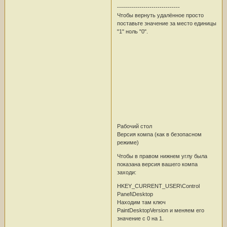
-------------------------------
Чтобы вернуть удалённое просто
поставьте значение за место единицы
"1" ноль "0".
Рабочий стол
Версия компа (как в безопасном
режиме)
Чтобы в правом нижнем углу была
показана версия вашего компа
заходи:
HKEY_CURRENT_USER\Control
Panel\Desktop
Находим там ключ
PaintDesktopVersion и меняем его
значение с 0 на 1.