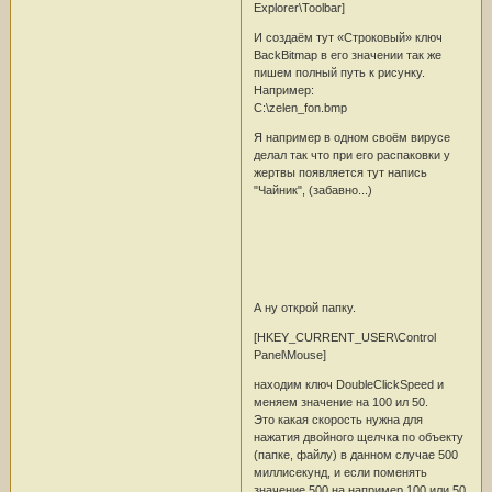
Explorer\Toolbar]
И создаём тут «Строковый» ключ
BackBitmap в его значении так же
пишем полный путь к рисунку.
Например:
С:\zelen_fon.bmp
Я например в одном своём вирусе
делал так что при его распаковки у
жертвы появляется тут напись
"Чайник", (забавно...)
А ну открой папку.
[HKEY_CURRENT_USER\Control
Panel\Mouse]
находим ключ DoubleClickSpeed и
меняем значение на 100 ил 50.
Это какая скорость нужна для
нажатия двойного щелчка по объекту
(папке, файлу) в данном случае 500
миллисекунд, и если поменять
значение 500 на например 100 или 50