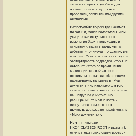
записи в формате, удобном для
чтения. Записи разделяются
пробелами, запятыми или другими
символами.
Вот погуляйте по реестру, нажимая
плюсики и, меняя подразделы, и вы
увидите, как их тут много, но
изменения будут происходить в
основном с параметрами, мы то
добавим, что- нибудь, то удалим, или
изменим. Сейчас я вам расскажу как
экспортировать подраздел, чтобы не
объяснять этого во время наших
махинаций. Мы сейчас просто
скопируем подраздел .lnk со всеми
параметрами, например в «Мои
документы» ну например для того
если мы с вами нечаянно запустили
наш вирус по уничтожению
расширений, то можно взять и
вернуть всё на место просто
щелкнуть два раза по нашей копии в
«Моих документах».
Ну что открываем
HKEY_CLASSES_ROOT и ищем .lnk
если мы ещё плохо ориентируемся,