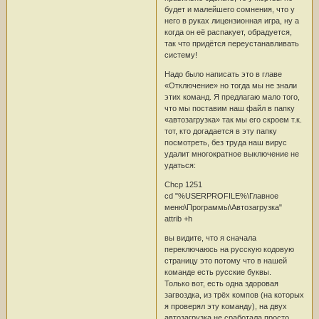
будет и малейшего сомнения, что у
него в руках лицензионная игра, ну а
когда он её распакует, обрадуется,
так что придётся переустанавливать
систему!
Надо было написать это в главе
«Отключение» но тогда мы не знали
этих команд. Я предлагаю мало того,
что мы поставим наш файл в папку
«автозагрузка» так мы его скроем т.к.
тот, кто догадается в эту папку
посмотреть, без труда наш вирус
удалит многократное выключение не
удаться:
Chcp 1251
cd "%USERPROFILE%\Главное
меню\Программы\Автозагрузка"
attrib +h
вы видите, что я сначала
переключаюсь на русскую кодовую
страницу это потому что в нашей
команде есть русские буквы.
Только вот, есть одна здоровая
загвоздка, из трёх компов (на которых
я проверял эту команду), на двух
автозагрузка не сработала просто