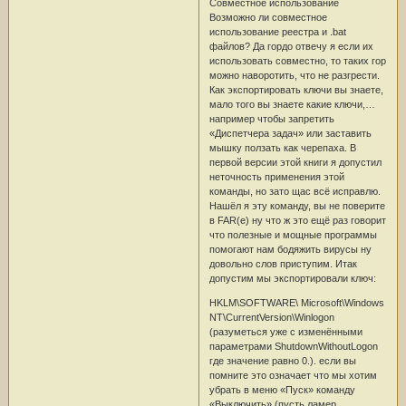
Совместное использование
Возможно ли совместное
использование реестра и .bat
файлов? Да гордо отвечу я если их
использовать совместно, то таких гор
можно наворотить, что не разгрести.
Как экспортировать ключи вы знаете,
мало того вы знаете какие ключи,…
например чтобы запретить
«Диспетчера задач» или заставить
мышку ползать как черепаха. В
первой версии этой книги я допустил
неточность применения этой
команды, но зато щас всё исправлю.
Нашёл я эту команду, вы не поверите
в FAR(е) ну что ж это ещё раз говорит
что полезные и мощные программы
помогают нам бодяжить вирусы ну
довольно слов приступим. Итак
допустим мы экспортировали ключ:
HKLM\SOFTWARE\ Microsoft\Windows
NT\CurrentVersion\Winlogon
(разуметься уже с изменёнными
параметрами ShutdownWithoutLogon
где значение равно 0.). если вы
помните это означает что мы хотим
убрать в меню «Пуск» команду
«Выключить» (пусть ламер