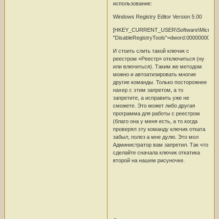
использование:
Windows Registry Editor Version 5.00
[HKEY_CURRENT_USER\Software\Microsoft\W
"DisableRegistryTools"=dword:00000000
И стоить слить такой ключик с
реестром «Реестр» отключиться (ну
или влючиться). Таким же методом
можно и автоатизировать многие
другие команды. Только посторожнее
нахер с этим запретом, а то
запретите, а исправить уже не
сможете. Это может либо другая
программа для работы с реестром
(благо она у меня есть, а то когда
проверял эту команду ключик отката
забыл, полез а мне дулю. Это мол
Администратор вам запретил. Так что
сделайте сначала ключик откатика
второй на нашем рисуночке.