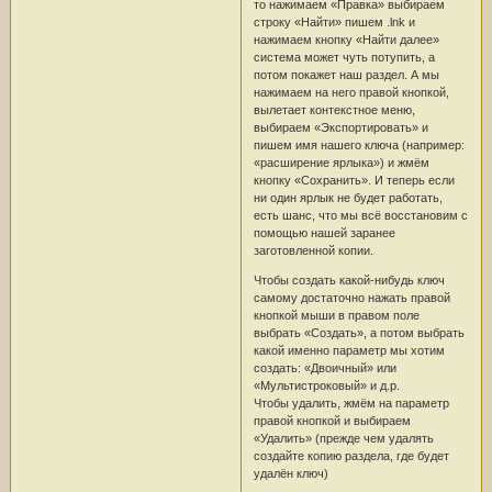
то нажимаем «Правка» выбираем
строку «Найти» пишем .lnk и
нажимаем кнопку «Найти далее»
система может чуть потупить, а
потом покажет наш раздел. А мы
нажимаем на него правой кнопкой,
вылетает контекстное меню,
выбираем «Экспортировать» и
пишем имя нашего ключа (например:
«расширение ярлыка») и жмём
кнопку «Сохранить». И теперь если
ни один ярлык не будет работать,
есть шанс, что мы всё восстановим с
помощью нашей заранее
заготовленной копии.
Чтобы создать какой-нибудь ключ
самому достаточно нажать правой
кнопкой мыши в правом поле
выбрать «Создать», а потом выбрать
какой именно параметр мы хотим
создать: «Двоичный» или
«Мультистроковый» и д.р.
Чтобы удалить, жмём на параметр
правой кнопкой и выбираем
«Удалить» (прежде чем удалять
создайте копию раздела, где будет
удалён ключ)