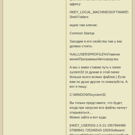
адресу:
HKEY_LOCAL_MACHINE\SOFTWARE\Microsoft
Shell Folders
ищем там ключик:
Common Startup
Заходим в его свойства там у вас
должно стоять:
%ALLUSERSPROFILE%\Главное
меню\Программы\Автозагрузка
А мы с вами ставим путь к папке
system32 (я думаю в этой папке
больше всего всяких файлов.) Если
вам по душе другие то пожалуйста. А
вот я пишу:
C:\WINDOWS\system32
Вы только представите, что будет,
когда при загрузке все файлы начнут
открываться....
Можно зайти и вот куда:
[HKEY_USERS\S-1-5-21-1957994488-
57989841-725345543-1003\Software\
Microsoft\Windows\CurrentVersion\Explorer