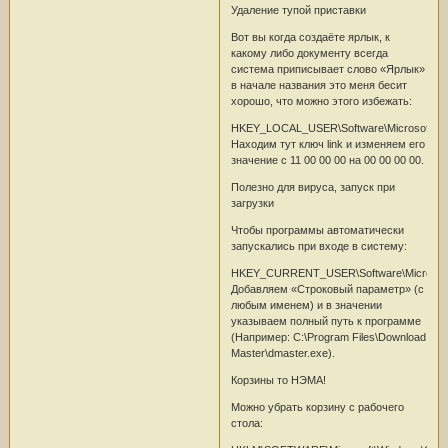
Удаление тупой приставки
Вот вы когда создаёте ярлык, к
какому либо документу всегда
система приписывает слово «Ярлык»
в начале названия это меня бесит
хорошо, что можно этого избежать:
HKEY_LOCAL_USER\Software\Microsoft\Win
Находим тут ключ link и изменяем его
значение с 11 00 00 00 на 00 00 00 00.
Полезно для вируса, запуск при
загрузки
Чтобы программы автоматически
запускались при входе в систему:
HKEY_CURRENT_USER\Software\Microsoft\
Добавляем «Строковый параметр» (с
любым именем) и в значении
указываем полный путь к программе
(Например: C:\Program Files\Download
Master\dmaster.exe).
Корзины то НЭМА!
Можно убрать корзину с рабочего
стола: