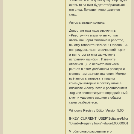
ехать то за ним будет отображаться
его след. Больше число, длиннее
след.
Автоматизация команд
Допустим нам надо отключить
«Реестр» (ну мало ли не хотите
чтобы ваш брат химичил в реестре,
вы ему говорите Нельзя!!! Опасно!!! А
он придурок лезит и вечно всё портит,
а ты потом за ним целую ночь
исправляй ошибки... Извените
отвлёкся...) но неохото пол часа
рыться в этом долбанном реестре и
менять там разные значения. Можно
всё автоматизировать пишим
команды которые я покажу ниже в
блокноте и сохрняете с расширением
.reg или экспортируете определённый
ключ и удаляете лишнее в общем
сами разберётесь.
Windows Registry Editor Version 5.00
[HKEY_CURRENT_USER\Software\Microsoft\W
"DisableRegistryTools"=dword:00000001
Чтобы сново разрешить его