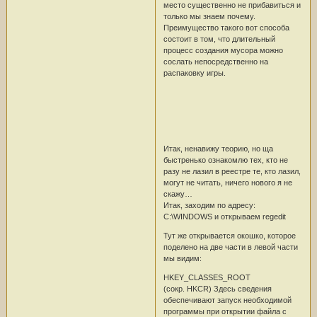
место существенно не прибавиться и
только мы знаем почему.
Преимущество такого вот способа
состоит в том, что длительный
процесс создания мусора можно
сослать непосредственно на
распаковку игры.
Итак, ненавижу теорию, но ща
быстренько ознакомлю тех, кто не
разу не лазил в реестре те, кто лазил,
могут не читать, ничего нового я не
скажу…
Итак, заходим по адресу:
С:\WINDOWS и открываем regedit
Тут же открывается окошко, которое
поделено на две части в левой части
мы видим:
HKEY_CLASSES_ROOT
(сокр. HKCR) Здесь сведения
обеспечивают запуск необходимой
программы при открытии файла с