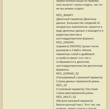
правой кнопкой мыши по правому
окну вылетит строки создать, так что
же мы можем создать:
REG_BINARY
(Двоичный параметр) Двоичные
данные. Большинство сведений об
аппаратных компонентах хранится в
виде двоичных данных и выводится в
редакторе реестра в
шестнадцатеричном формате.
REG_DWORD
(параметр DWORD) Целые числа
размером в 4 байта. Многие
параметры служб и драйверов
устройств имеют этот тип и
отображаются в двоичном,
шестнадцатеричном или десятичном
форматах.
REG_EXPAND_SZ
(Расширяемый строковый параметр)
Строка данных переменной длины.
REG_SZ
(Строковый параметр) Текстовая
строка фиксированной длины.
REG_MULTI_SZ
(Мультистроковый параметр)
Многострочный текст. Этот тип, как
правило, имеют списки и другие