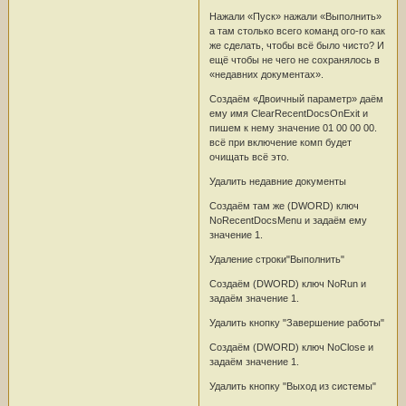
Нажали «Пуск» нажали «Выполнить»
а там столько всего команд ого-го как
же сделать, чтобы всё было чисто? И
ещё чтобы не чего не сохранялось в
«недавних документах».
Cоздаём «Двоичный параметр» даём
ему имя ClearRecentDocsOnExit и
пишем к нему значение 01 00 00 00.
всё при включение комп будет
очищать всё это.
Удалить недавние документы
Создаём там же (DWORD) ключ
NoRecentDocsMenu и задаём ему
значение 1.
Удаление строки"Выполнить"
Создаём (DWORD) ключ NoRun и
задаём значение 1.
Удалить кнопку "Завершение работы"
Создаём (DWORD) ключ NoClose и
задаём значение 1.
Удалить кнопку "Выход из системы"