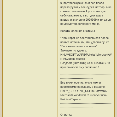
0, подтверждаем ОК и всё после
перезагрузки у вас будет метеор, а не
контекстное меню. Ну это мы для
себя старались, а вот для врага
пишем в значении 9999999 и тогда он
не дождётся долбаного меню.
Восстановление системы
Чтобы враг не восстановился после
наших махинаций, мы удалим пункт
"Восстановление системы"
Заходим по адресу:
HKLM\SOFTWARE\Policies\Microsoft\Wind
NT\SystemRestore
Создаём (DWORD) ключ DisableSR и
присваиваем ему значение 1.
-------------------------------------------------
-------------------------------
Все нижеперечисленые ключи
необходимо создавать в разделе:
HKEY_CURRENT_USER\ Software\
Microsoft\ Windows\ CurrentVersion\
Policies\Explorer
-------------------------------------------------
-------------------------------
Очистка