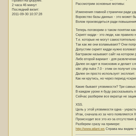
Провел на форуме:
Рассмотрим основные мотивы:
2 часа 46 минут
Последний визит:
Изменения главной странички ради уд
2011-09-30 10:37:28
Воровство базы данных - это может б
Взлом производиться ради повышения 
Теперь поговорим о таком понятии как
Скрипт кидди - это люди, как правил
Т.е. которые не могут самостоятельно
Так как же они взламывают? Они попр
Допустим скрипт кидди нужно взломат
Багтраком называют сайт на котором
Либо второй вариант - для развлечени
Далее он идет в поисковик и делает с
site: php nuke 7.0 - этим он получит 
Далее он просто использует эксплоит. 
Как ни крутись, но через период «скр
Какие бывают уязвимости? Три самых тр
В каждом уроке я буду рассказывать п
Сейчас разберем все вкратце не заци
XSS.
Цель у этой уязвимости одна - украс
Итак, сначала из за чего появляются 
Происходит все это из-за отсутствия
Разберем сразу на примере:
http://www.atlant.ws
Справа мы видим те