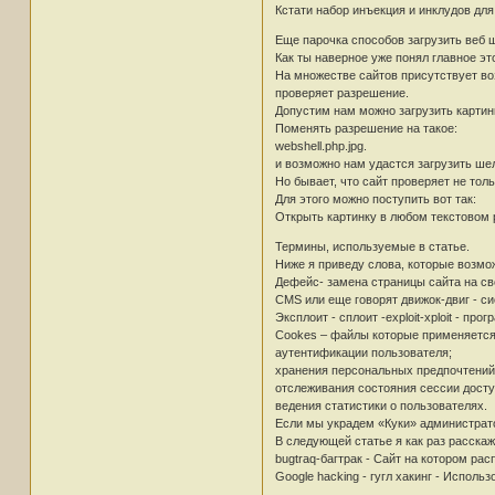
Кстати набор инъекция и инклудов дл
Еще парочка способов загрузить веб 
Как ты наверное уже понял главное эт
На множестве сайтов присутствует во
проверяет разрешение.
Допустим нам можно загрузить картинк
Поменять разрешение на такое:
webshell.php.jpg.
и возможно нам удастся загрузить ше
Но бывает, что сайт проверяет не толь
Для этого можно поступить вот так:
Открыть картинку в любом текстовом р
Термины, используемые в статье.
Ниже я приведу слова, которые возмож
Дефейс- замена страницы сайта на св
CMS или еще говорят движок-двиг - с
Эксплоит - сплоит -exploit-xploit - 
Cookes – файлы которые применяется 
аутентификации пользователя;
хранения персональных предпочтений 
отслеживания состояния сессии досту
ведения статистики о пользователях.
Если мы украдем «Куки» администрато
В следующей статье я как раз расска
bugtraq-багтрак - Сайт на котором р
Google hacking - гугл хакинг - Испол