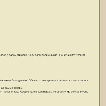
волов в параметр page. Если появиться ошибка, значит скрипт уязвим
мацию из базы данных. Обычно этими данными является логин и пароль
ейчас самые основы
я mssql, oracle. Каждую нужно взламывать по-своему. Но сейчас mysql.