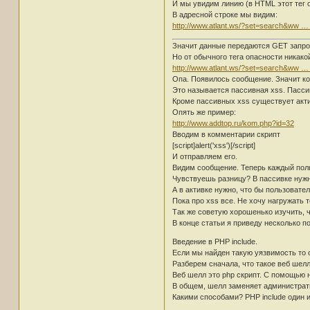
И мы увидим линию (в HTML этот тег 
В адресной строке мы видим:
http://www.atlant.ws/?set=search&ww …
Значит данные передаются GET запро
Но от обычного тега опасности никако
http://www.atlant.ws/?set=search&ww …
Опа. Появилось сообщение. Значит код 
Это называется пассивная xss. Пассив
Кроме пассивных xss существует акт
Опять же пример:
http://www.addtop.ru/kom.php?id=32
Вводим в комментарии скрипт
[script]alert('xss')[/script]
И отправляем его.
Видим сообщение. Теперь каждый поль
Чувствуешь разницу? В пассивке нужно
А в активке нужно, что бы пользовате
Пока про xss все. Не хочу нагружать
Так же советую хорошенько изучить, ч
В конце статьи я приведу несколько п
Введение в PHP include.
Если мы найден такую уязвимость то 
Разберем сначала, что такое веб шелл
Веб шелл это php скрипт. C помощью
В общем, шелл заменяет администрат
Какими способами? PHP include один и