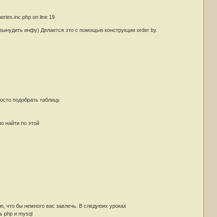
ries.inc.php on line 19
 вынудить инфу) Делается это с помощью конструкции order by.
росто подобрать таблицу.
о найти по этой
ю, что бы немного вас завлечь. В следуюих уроках
ь php и mysql