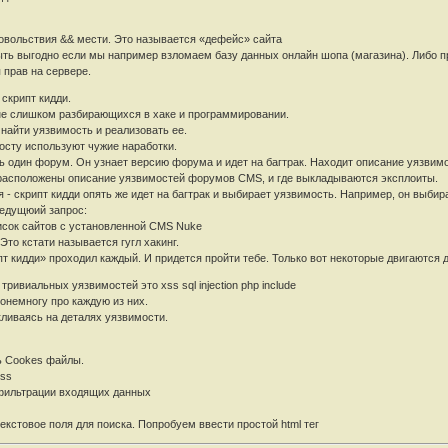
овольствия && мести. Это называется «дефейс» сайта
ыть выгодно если мы например взломаем базу данных онлайн шопа (магазина). Либо пр
прав на сервере.
 скрипт кидди.
о не слишком разбирающихся в хаке и программировании.
 найти уязвимость и реализовать ее.
осту используют чужие наработки.
ь один форум. Он узнает версию форума и идет на багтрак. Находит описание уязвимо
 расположены описание уязвимостей форумов CMS, и где выкладываются эксплоиты.
я - скрипт кидди опять же идет на багтрак и выбирает уязвимость. Например, он выбир
ледущюий запрос:
список сайтов с установленной CMS Nuke
Это кстати называется гугл хакинг.
ипт кидди» проходил каждый. И придется пройти тебе. Только вот некоторые двигаются
ивиальных уязвимостей это xss sql injection php include
онемногу про каждую из них.
кливаясь на деталях уязвимости.
ть Cookes файлы.
Xss
 фильтрации входящих данных
кстовое поля для поиска. Попробуем ввести простой html тег