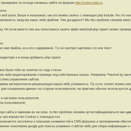
я тренировки ты всегда сможешь найти на форуме
http://vzlom.ixbb.ru
:
шелл.
о веб шелл. Выше я показывал, как его можно залить с помощью php include. Но это к
зможность загрузки каких либо файлов. Уже догадался? Мы без проблем сможем вместо
у. Но если вместо нее мы попытаемся залить файл webshell.php скрипт может провери
лл.
ко имя файла, но и его содержимое. Т.е он смотрит картинка это или текст
едакторе и в конце добавить php скрипт.
но были тебе не понятно по ходу статьи:
ою либо редактирование страницы под собственные нужны. Например "Hacked by вася
истема управления сайтом.
программа автоматически реализующая какую либо уязвимость. По сути, сплоит можно н
для сохранения данных на стороне пользователя, на практике обычно используется д
и настроек пользователя;
па пользователя;
ра сайта и заменим их на свои, то без проблем сможем аутентифицироваться как адм
жу про воровство Cookes с помощью xss
асполагаются эксплоиты и описание уязвимостей в CMS форумах и программном обеспе
ьзование поисковика google для поиска уязвимых стайтов либо для сбора информации о 