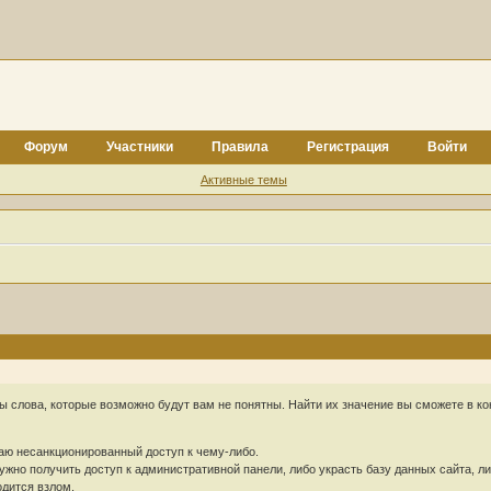
Форум
Участники
Правила
Регистрация
Войти
Активные темы
 слова, которые возможно будут вам не понятны. Найти их значение вы сможете в ко
аю несанкционированный доступ к чему-либо.
жно получить доступ к административной панели, либо украсть базу данных сайта, ли
одится взлом.