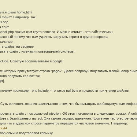
ается файл home.html
й файл? Например, так:
ll.php
 сайт.
hell.php значит нам круто повезло. И можно считать, что сайт взломан.
ленный потому что нам удалось загрузить скрипт с другого сервера.
кальные.
ть файлы на сервере.
итать файл с именами пользователей системы:
nclude. Советую воспользоваться google:
ле которых присутствует строка "page=”. Далее попробуй подставить любой набор сим
ожно получить xss вот так:
pt]
очему происходит php include, что такое null byte и трудности при чтении файлов.
 Суть ее использования заключается в том, что бы вытащить необходимую нам инфор
прочитать файл с помощью sql injection. Об этом поговорим в следующих уроках. А с
оте с базой данных my sql. Она самая распространенная. Кроме нее часто встречаютс
дим что в адресной строке параметру передается числовое значение. Например:
46644
ection обычно подставляют кавычку