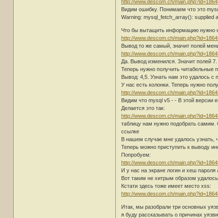
http://www.descom.ch/main.php?id=1864
Видим ошибку. Понимаем что это mysq
Warning: mysql_fetch_array(): supplied 
Что бы вытащить информацию нужно най
http://www.descom.ch/main.php?id=186
Вывод то же самый, значит полей ме
http://www.descom.ch/main.php?id=186
Да. Вывод изменился. Значит полей 7.
Теперь нужно получить читабельные 
Вывод: 4,5. Узнать нам это удалось с 
У нас есть колонки. Теперь нужно пол
http://www.descom.ch/main.php?id=1864
Видим что mysql v5 - - В этой версии 
Делается это так:
http://www.descom.ch/main.php?id=1864
таблицу нам нужно подобрать самим. 
ссылке
В нашем случае мне удалось узнать, ч
Теперь можно приступить к выводу ин
Попробуем:
http://www.descom.ch/main.php?id=186
И у нас на экране логин и хеш пароля
Вот таким не хитрым образом удалось
Кстати здесь тоже имеет место xss:
http://www.descom.ch/main.php?id=1864
Итак, мы разобрали три основных уязв
я буду рассказывать о причинах уязви