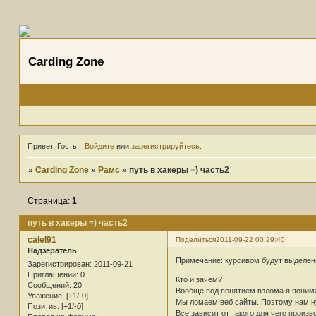
Carding Zone
Привет, Гость!
Войдите
или
зарегистрируйтесь
.
»
Carding Zone
»
Рамс
»
путь в хакеры =) часть2
Страница:
1
путь в хакеры =) часть2
calel91
Поделиться
2011-09-22 00:29:40
Надзератель
Примечание: курсивом будут выделены
Зарегистрирован
: 2011-09-21
Приглашений:
0
Кто и зачем?
Сообщений:
20
Вообще под понятием взлома я поним
Уважение:
[+1/-0]
Мы ломаем веб сайты. Поэтому нам ну
Позитив:
[+1/-0]
Все зависит от такого для чего произв