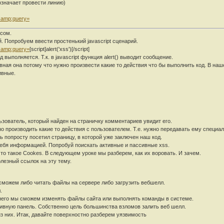
означает провести линию)
 amp;query=
сом.
й. Попробуем ввести простенький javascript сценарий.
 amp;query=
[script]alert('xss')[/script]
выполняется. Т.к. в javascript функция alert() выводит сообщение.
ная она потому что нужно произвести какие то действия что бы выполнить код. В наш
ивные.
зователь, который найден на страничку комментариев увидит его.
 производить какие то действия с пользователем. Т.е. нужно передавать ему специал
ль попросту посетил страницу, в которой уже заключен наш код.
 тебя информацией. Попробуй поискать активные и пассивные xss.
то такое Cookes. В следующем уроке мы разберем, как их воровать. И зачем.
олезный ссылок на эту тему.
сможем либо читать файлы на сервере либо загрузить вебшелл.
.
 него мы сможем изменять файлы сайта или выполнять команды в системе.
ивную панель. Собственно цель большинства взломов залить веб шелл.
з них. Итак, давайте поверхностно разберем уязвимость