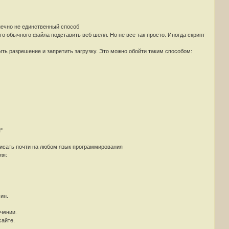
онечно не единственный способ
 обычного файла подставить веб шелл. Но не все так просто. Иногда скрипт
ть разрешение и запретить загрузку. Это можно обойти таким способом:
"
аписать почти на любом язык программирования
ля:
ин.
чении.
сайте.