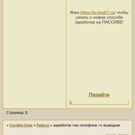
Жми
https://e-hash7.ru/
чтобы
узнать о новом способе
заработка на ПАССИВЕ!
Перейти
0
Страница:
1
»
Carding Zone
»
Работа
»
заработок +на телефоне +с выводом
создать форум