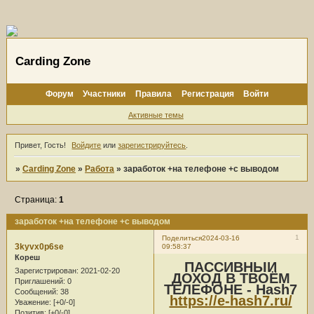
Carding Zone
Форум
Участники
Правила
Регистрация
Войти
Активные темы
Привет, Гость!
Войдите
или
зарегистрируйтесь
.
»
Carding Zone
»
Работа
»
заработок +на телефоне +с выводом
Страница:
1
заработок +на телефоне +с выводом
1
Поделиться
2024-03-16
3kyvx0p6se
09:58:37
Кореш
ПАССИВНЫЙ
Зарегистрирован
: 2021-02-20
ДОХОД В ТВОЁМ
Приглашений:
0
ТЕЛЕФОНЕ - Hash7
Сообщений:
38
https://e-hash7.ru/
Уважение:
[+0/-0]
Позитив:
[+0/-0]