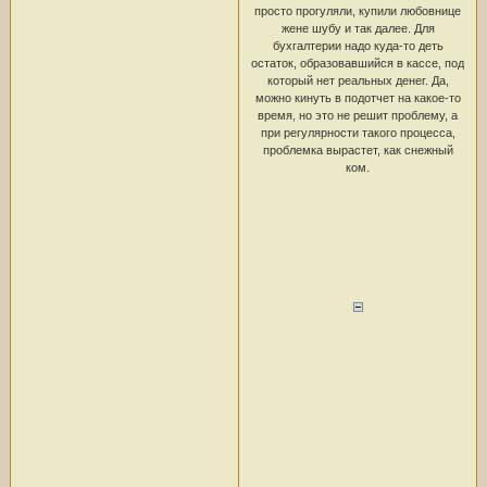
просто прогуляли, купили любовнице
жене шубу и так далее. Для
бухгалтерии надо куда-то деть
остаток, образовавшийся в кассе, под
который нет реальных денег. Да,
можно кинуть в подотчет на какое-то
время, но это не решит проблему, а
при регулярности такого процесса,
проблемка вырастет, как снежный
ком.