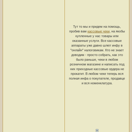
Тут то мы и придем на помощь,
пробив вам
кассовые чеки
, на якобы
купленные у нас товары или
оказанные услуги. Все кассовые
аппараты уже давно шлют инфу в
"онлайн" налоговикам. Кто не знает
доводим - просто собрать, как это
было раньше, чеки в любом
розничном магазине и написать под
них приходные кассовые ордера не
прокатит. В любом чеке теперь вся
полная инфа о покупателе, продавце
и вся номенклатура.