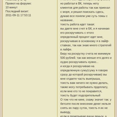
но работал в ВК, теперь нету
Провел на форуме:
10 минут
клиентов для работы так как приехал
Последний визит:
с моря, и решил поискать сдесь,
2011-09-11 17:53:11
думаю все поняли уже суть темы с
название..
тоесть работа идет такая:
вы даете мне счет в БК, и я начинаю
его роскручивать с етого
определнный процент идет мне,
роскручиваю в основному я в лайф-
ставках, так как знаю много стратегий
в лайфе.
Беру на роскрутку счета не минимум
500 рублей. так как менше ето долго и
нудно роскручивать нужно...
и когда я роскручиваю на
определенную суму(суму я говорю
сразу до которой роскручиваю) вы
мне отдаете часть выигрыша,
тоесть вам ничего не нужно делать,
также могу потребывать прдоплату,
если мне кто то не понравится,
тоесть будет подозрительный
О том что не кинe, скажу значит так: у
бетсите после внесение денег нельзя
снять их пару суток, тоесть я их не
выведу,
если я проигрываю ваши деньги, а