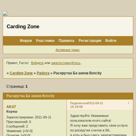
Carding Zone
Форум
Участники
Правила
Регистрация
Войти
Активные темы
Привет, Гость!
Войдите
или
зарегистрируйтесь
.
»
Carding Zone
»
Работа
»
Раскрутка Бк акков Betcity
Страница:
1
Раскрутка Бк акков Betcity
1
Поделиться
2011-09-11
AK47
16:18:06
Кореш
Здраствуйте Уважаемые
Зарегистрирован
: 2011-09-11
пользователи етого сайта!
Приглашений:
0
Я хочу вам представить свои услуги
Сообщений:
2
по роскрутке счетов в БК..
Уважение:
[+0/-0]
я хоть и был сдесь зарегистрирован,
Позитив:
[+0/-0]